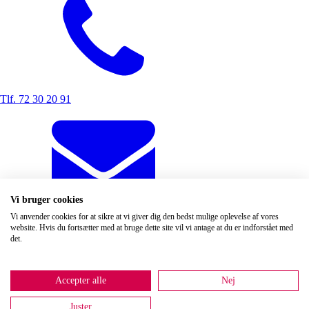
Tlf. 72 30 20 91
Vi bruger cookies
Vi anvender cookies for at sikre at vi giver dig den bedst mulige oplevelse af vores
info@danbegravelse.dk
website. Hvis du fortsætter med at bruge dette site vil vi antage at du er indforstået med
Adresse
det.
Hovedkontor og administration
Vandtårnsvej 62A, st.
2860 Søborg
(Ny adresse)
Accepter alle
Nej
Se alle områder vi dækker
Danbegravelse.dk ApS
Juster