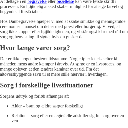
At deltage i en
begravelse
eller
bisættelse
kan være første skridt i
processen. En højtidelig afsked skaber mulighed for at sige farvel og
begynde at forstå tabet.
Hos Danbegravelse hjælper vi med at skabe smukke og meningsfulde
ceremonier – uanset om det er med præst eller borgerlig. Vi ved, at
sorg ikke stopper efter højtideligheden, og vi står også klar med råd om
sorg og henvisning til støtte, hvis du ønsker det.
Hvor længe varer sorg?
Der er ikke nogen bestemt tidsramme. Nogle føler lettelse efter få
måneder, mens andre kæmper i årevis. At sørge er en livsproces, og
mange oplever, at den ændrer karakter over tid. Fra det
altoverskyggende savn til et mere stille nærvær i hverdagen.
Sorg i forskellige livssituationer
Sorgens udtryk og forløb afhænger af:
Alder – børn og ældre sørger forskelligt
Relation – sorg efter en ægtefælle adskiller sig fra sorg over en
ven