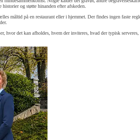
til en mindesammenkomst. Nogle kalder det gravøl, andre begravelseskaf
historier og støtte hinanden efter afskeden.
fælles måltid på en restaurant eller i hjemmet. Der findes ingen faste 
der.
hvor det kan afholdes, hvem der inviteres, hvad der typisk serveres, 