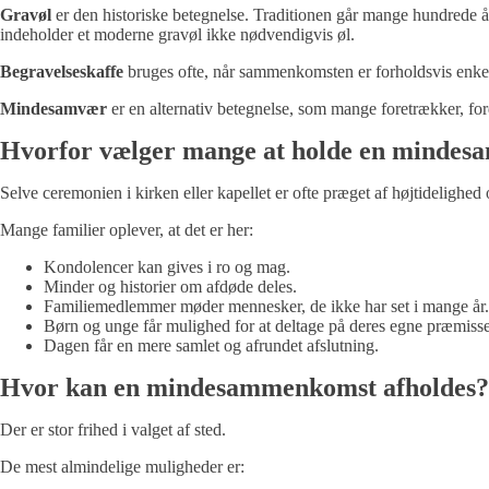
Gravøl
er den historiske betegnelse. Traditionen går mange hundrede år
indeholder et moderne gravøl ikke nødvendigvis øl.
Begravelseskaffe
bruges ofte, når sammenkomsten er forholdsvis enkel o
Mindesamvær
er en alternativ betegnelse, som mange foretrækker, for
Hvorfor vælger mange at holde en minde
Selve ceremonien i kirken eller kapellet er ofte præget af højtidelig
Mange familier oplever, at det er her:
Kondolencer kan gives i ro og mag.
Minder og historier om afdøde deles.
Familiemedlemmer møder mennesker, de ikke har set i mange år.
Børn og unge får mulighed for at deltage på deres egne præmisse
Dagen får en mere samlet og afrundet afslutning.
Hvor kan en mindesammenkomst afholdes?
Der er stor frihed i valget af sted.
De mest almindelige muligheder er: