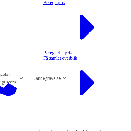
Beregn pris
Beregn din pris
Få samlet overblik
jælp til
Danbegravelse
egravelse