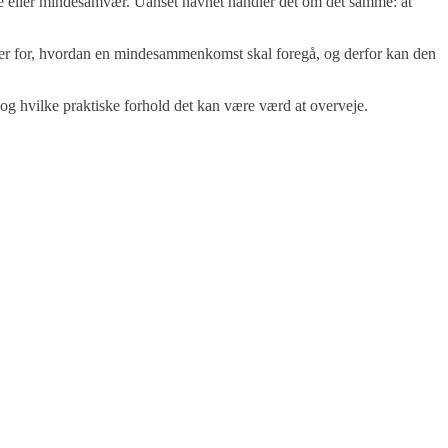
fe eller mindesamvær. Uanset navnet handler det om det samme: at
regler for, hvordan en mindesammenkomst skal foregå, og derfor kan den
og hvilke praktiske forhold det kan være værd at overveje.