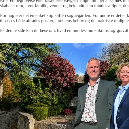
Efter en begravelse eller bisættelse vælger mange familier at samles 
skabe et rum, hvor familie, venner og bekendte kan mindes afdøde, dele 
For nogle er det en enkel kop kaffe i sognegården. For andre er det et 
tilpasses både afdødes ønsker, familiens behov og de praktiske mulighe
På denne side kan du læse om, hvad en mindesammenkomst og gravøl er, 