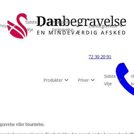
Sidste
Hjælp til
Priser
Danbegravelse
Vilje
begravelse
72 30 20 91
Sidste
H
Produkter
Priser
Vilje
b
ravelse eller bisættelse.