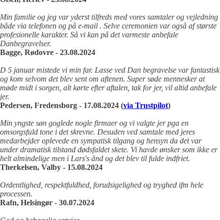
Min familie og jeg var yderst tilfreds med vores samtaler og vejledning
både via telefonen og på e-mail . Selve ceremonien var også af største
profesionelle karakter. Så vi kan på det varmeste anbefale
Danbegravelser.
Bagge, Rødovre - 23.08.2024
D 5 januar mistede vi min far. Lasse ved Dan begravelse var fantastisk
og kom selvom det blev sent om aftenen. Super søde mennesker at
møde midt i sorgen, alt kørte efter aftalen, tak for jer, vil altid anbefale
jer.
Pedersen, Fredensborg - 17.08.2024 (
via Trustpilot
)
Min yngste søn goglede nogle firmaer og vi valgte jer pga en
omsorgsfuld tone i det skrevne. Desuden ved samtale med jeres
medarbejder oplevede en sympatisk tilgang og hensyn da det var
under dramatisk tilstand dødsfaldet skete. Vi havde ønsker som ikke er
helt almindelige men i Lars's ånd og det blev til fulde indfriet.
Therkelsen, Valby - 15.08.2024
Ordentlighed, respektfuldhed, forudsigelighed og tryghed ifm hele
processen.
Rafn, Helsingør - 30.07.2024