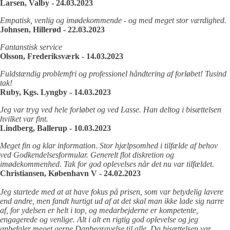
Larsen, Valby - 24.03.2023
Empatisk, venlig og imødekommende - og med meget stor værdighed.
Johnsen, Hillerød - 22.03.2023
Fantanstisk service
Olsson, Frederiksværk - 14.03.2023
Fuldstændig problemfri og professionel håndtering af forløbet! Tusind
tak!
Ruby, Kgs. Lyngby - 14.03.2023
Jeg var tryg ved hele forløbet og ved Lasse. Han deltog i bisættelsen
hvilket var fint.
Lindberg, Ballerup - 10.03.2023
Meget fin og klar information. Stor hjælpsomhed i tilfælde af behov
ved Godkendelsesformular. Generelt flot diskretion og
imødekommenhed. Tak for god oplevelses når det nu var tilfældet.
Christiansen, København V - 24.02.2023
Jeg startede med at at have fokus på prisen, som var betydelig lavere
end andre, men fandt hurtigt ud af at det skal man ikke lade sig narre
af, for ydelsen er helt i top, og medarbejderne er kompetente,
engagerede og venlige. Alt i alt en rigtig god oplevelse og jeg
anbefaler meget gerne Danbegravelse til alle. Da bisættelsen var