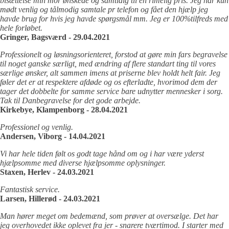
bisættelse min mor ønskede og samtidig til en rimelig pris. Jeg har kun
mødt venlig og tålmodig samtale pr telefon og fået den hjælp jeg
havde brug for hvis jeg havde spørgsmål mm. Jeg er 100%tilfreds med
hele forløbet.
Gringer, Bagsværd - 29.04.2021
Professionelt og løsningsorienteret, forstod at gøre min fars begravelse
til noget ganske særligt, med ændring af flere standart ting til vores
særlige ønsker, alt sammen imens at priserne blev holdt helt fair. Jeg
føler det er at respektere afdøde og os efterladte, hvorimod dem der
tager det dobbelte for samme service bare udnytter mennesker i sorg.
Tak til Danbegravelse for det gode arbejde.
Kirkebye, Klampenborg - 28.04.2021
Professionel og venlig.
Andersen, Viborg - 14.04.2021
Vi har hele tiden følt os godt tage hånd om og i har være yderst
hjælpsomme med diverse hjælpsomme oplysninger.
Staxen, Herlev - 24.03.2021
Fantastisk service.
Larsen, Hillerød - 24.03.2021
Man hører meget om bedemænd, som prøver at oversælge. Det har
jeg overhovedet ikke oplevet fra jer - snarere tværtimod. I starter med