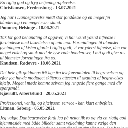
En rigtig god og tryg betjening /oplevelse.
Christiansen, Fredensborg - 13.07.2021
Jeg har i Danbegravelse mødt stor forståelse og en meget fin
håndtering i en meget svær stund.
Pommer, Helsinge - 18.06.2021
Tak for god behandling af opgaver, vi har været yderst tilfredse i
forbindelse med bisættelsen af min mor. Formidlingen til blomster
pyntningen af kisten gjorde I rigtig godt, vi var yderst tilfredse, den var
meget enkel og smuk med de lyse røde bonderoser, I må godt give ros
til blomster forretningen fra os.
Knudsen, Rødovre - 18.06.2021
Det hele gik gnidnings frit lige fra telefonsamtalen til begravelsen og
efter jeg havde modtaget skifterets attesten til søgning af begravelses
hjælp. Meget i møde komne selvom jeg ringede flere gange med div
spørgsmål.
Kjærulff, Albertslund - 20.05.2021
Professionel, venlig, og hjælpsom service - kan klart anbefales.
Litman, Søborg - 05.05.2021
Jeg valgte Danbegravelse fordi jeg på nettet fik ro og via en rigtig god
hjemmeside med både billeder samt vejledning kunne vælge den