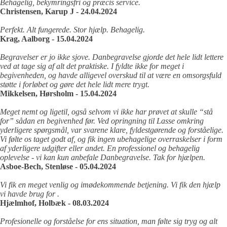
Behagelig, bekymringsfri og præcis service.
Christensen, Karup J - 24.04.2024
Perfekt. Alt fungerede. Stor hjælp. Behagelig.
Krag, Aalborg - 15.04.2024
Begravelser er jo ikke sjove. Danbegravelse gjorde det hele lidt lettere
ved at tage sig af alt det praktiske. I fyldte ikke for meget i
begivenheden, og havde alligevel overskud til at være en omsorgsfuld
støtte i forløbet og gøre det hele lidt mere trygt.
Mikkelsen, Hørsholm - 15.04.2024
Meget nemt og ligetil, også selvom vi ikke har prøvet at skulle “stå
for” sådan en begivenhed før. Ved opringning til Lasse omkring
yderligere spørgsmål, var svarene klare, fyldestgørende og forståelige.
Vi følte os taget godt af, og fik ingen ubehagelige overraskelser i form
af yderligere udgifter eller andet. En professionel og behagelig
oplevelse - vi kan kun anbefale Danbegravelse. Tak for hjælpen.
Asboe-Bech, Stenløse - 05.04.2024
Vi fik en meget venlig og imødekommende betjening. Vi fik den hjælp
vi havde brug for .
Hjælmhof, Holbæk - 08.03.2024
Profesionelle og forståelse for ens situation, man følte sig tryg og alt