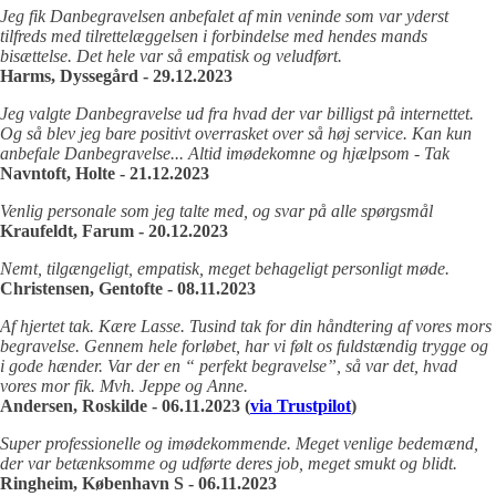
Jeg fik Danbegravelsen anbefalet af min veninde som var yderst
tilfreds med tilrettelæggelsen i forbindelse med hendes mands
bisættelse. Det hele var så empatisk og veludført.
Harms, Dyssegård - 29.12.2023
Jeg valgte Danbegravelse ud fra hvad der var billigst på internettet.
Og så blev jeg bare positivt overrasket over så høj service. Kan kun
anbefale Danbegravelse... Altid imødekomne og hjælpsom - Tak
Navntoft, Holte - 21.12.2023
Venlig personale som jeg talte med, og svar på alle spørgsmål
Kraufeldt, Farum - 20.12.2023
Nemt, tilgængeligt, empatisk, meget behageligt personligt møde.
Christensen, Gentofte - 08.11.2023
Af hjertet tak. Kære Lasse. Tusind tak for din håndtering af vores mors
begravelse. Gennem hele forløbet, har vi følt os fuldstændig trygge og
i gode hænder. Var der en “ perfekt begravelse”, så var det, hvad
vores mor fik. Mvh. Jeppe og Anne.
Andersen, Roskilde - 06.11.2023 (
via Trustpilot
)
Super professionelle og imødekommende. Meget venlige bedemænd,
der var betænksomme og udførte deres job, meget smukt og blidt.
Ringheim, København S - 06.11.2023