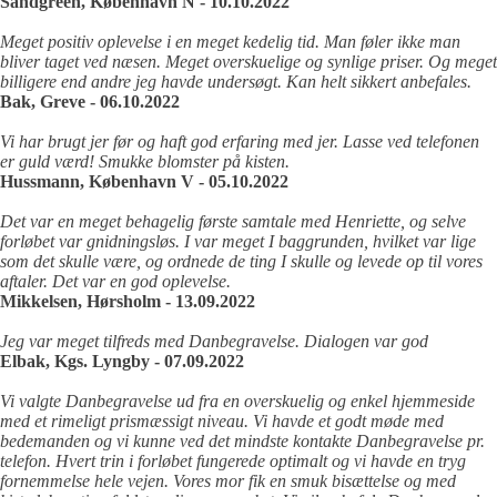
Sandgreen, København N - 10.10.2022
Meget positiv oplevelse i en meget kedelig tid. Man føler ikke man
bliver taget ved næsen. Meget overskuelige og synlige priser. Og meget
billigere end andre jeg havde undersøgt. Kan helt sikkert anbefales.
Bak, Greve - 06.10.2022
Vi har brugt jer før og haft god erfaring med jer. Lasse ved telefonen
er guld værd! Smukke blomster på kisten.
Hussmann, København V - 05.10.2022
Det var en meget behagelig første samtale med Henriette, og selve
forløbet var gnidningsløs. I var meget I baggrunden, hvilket var lige
som det skulle være, og ordnede de ting I skulle og levede op til vores
aftaler. Det var en god oplevelse.
Mikkelsen, Hørsholm - 13.09.2022
Jeg var meget tilfreds med Danbegravelse. Dialogen var god
Elbak, Kgs. Lyngby - 07.09.2022
Vi valgte Danbegravelse ud fra en overskuelig og enkel hjemmeside
med et rimeligt prismæssigt niveau. Vi havde et godt møde med
bedemanden og vi kunne ved det mindste kontakte Danbegravelse pr.
telefon. Hvert trin i forløbet fungerede optimalt og vi havde en tryg
fornemmelse hele vejen. Vores mor fik en smuk bisættelse og med