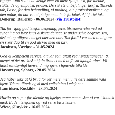
rigtige. Man skal lede længe efter en mere sympatisk, forstående,
støttende og empatisk person. De største anbefalinger herfra. Tusinde
tak, Lasse, for den behandling, vi modtog, din professionalisme, og
den måde, du har været på igennem hele forløbet. Af hjertet tak.
Dollerup, Ballerup - 06.06.2024 (
via Trustpilot
)
Tak for rigtig god telefon betjening, jeres tilstedeværelse ved ud
syngning og især jeres diskrete deltagelse under selve begravelsen,
diskret og alligevel meget nærværende. Tak fordi I var med til at gøre
en svær dag til en god afsked med en kær.
Jacobsen, Værløse - 31.05.2024
God & kompetent service, alt var som aftalt ved højtideligheden, &
meget af det praktiske hjalp firmaet med at få sat igang/ordnet. Vil
højst sandsynligt henvend mig igen, i lignende tilfælde.
Havstreym, Søborg - 28.05.2024
Jeg håber ikke at få brug for jer mere, men ville gøre samme valg
igen! Yderst tilfreds også med vejledning i telefonen.
Lauridsen, Roskilde - 28.05.2024
Hurtig og super forstående og hjælpsomme mennesker vi var i kontakt
med. Både i telefonen og ved selve bisættelsen.
Wiese, Ølstykke - 16.05.2024