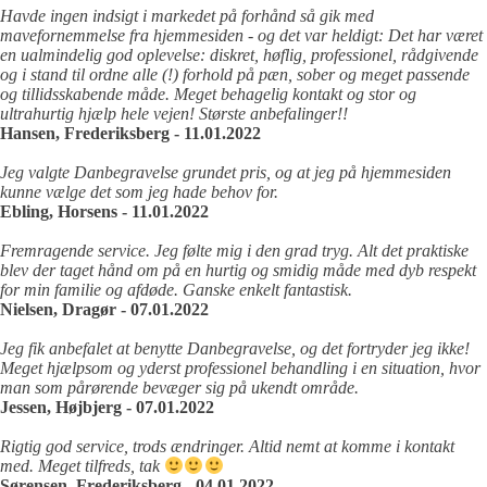
Havde ingen indsigt i markedet på forhånd så gik med
mavefornemmelse fra hjemmesiden - og det var heldigt: Det har været
en ualmindelig god oplevelse: diskret, høflig, professionel, rådgivende
og i stand til ordne alle (!) forhold på pæn, sober og meget passende
og tillidsskabende måde. Meget behagelig kontakt og stor og
ultrahurtig hjælp hele vejen! Største anbefalinger!!
Hansen, Frederiksberg - 11.01.2022
Jeg valgte Danbegravelse grundet pris, og at jeg på hjemmesiden
kunne vælge det som jeg hade behov for.
Ebling, Horsens - 11.01.2022
Fremragende service. Jeg følte mig i den grad tryg. Alt det praktiske
blev der taget hånd om på en hurtig og smidig måde med dyb respekt
for min familie og afdøde. Ganske enkelt fantastisk.
Nielsen, Dragør - 07.01.2022
Jeg fik anbefalet at benytte Danbegravelse, og det fortryder jeg ikke!
Meget hjælpsom og yderst professionel behandling i en situation, hvor
man som pårørende bevæger sig på ukendt område.
Jessen, Højbjerg - 07.01.2022
Rigtig god service, trods ændringer. Altid nemt at komme i kontakt
med. Meget tilfreds, tak
Sørensen, Frederiksberg - 04.01.2022