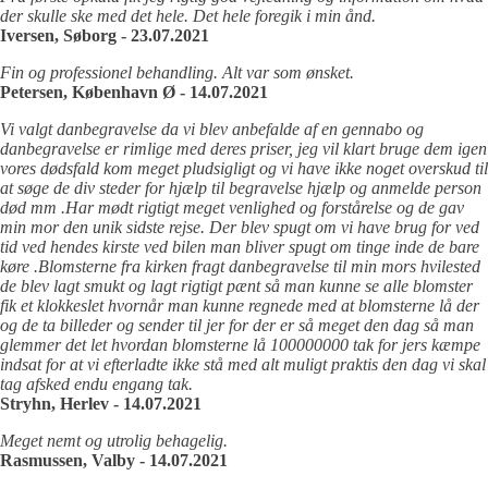
der skulle ske med det hele. Det hele foregik i min ånd.
Iversen, Søborg - 23.07.2021
Fin og professionel behandling. Alt var som ønsket.
Petersen, København Ø - 14.07.2021
Vi valgt danbegravelse da vi blev anbefalde af en gennabo og
danbegravelse er rimlige med deres priser, jeg vil klart bruge dem igen
vores dødsfald kom meget pludsigligt og vi have ikke noget overskud til
at søge de div steder for hjælp til begravelse hjælp og anmelde person
død mm .Har mødt rigtigt meget venlighed og forstårelse og de gav
min mor den unik sidste rejse. Der blev spugt om vi have brug for ved
tid ved hendes kirste ved bilen man bliver spugt om tinge inde de bare
køre .Blomsterne fra kirken fragt danbegravelse til min mors hvilested
de blev lagt smukt og lagt rigtigt pænt så man kunne se alle blomster
fik et klokkeslet hvornår man kunne regnede med at blomsterne lå der
og de ta billeder og sender til jer for der er så meget den dag så man
glemmer det let hvordan blomsterne lå 100000000 tak for jers kæmpe
indsat for at vi efterladte ikke stå med alt muligt praktis den dag vi skal
tag afsked endu engang tak.
Stryhn, Herlev - 14.07.2021
Meget nemt og utrolig behagelig.
Rasmussen, Valby - 14.07.2021