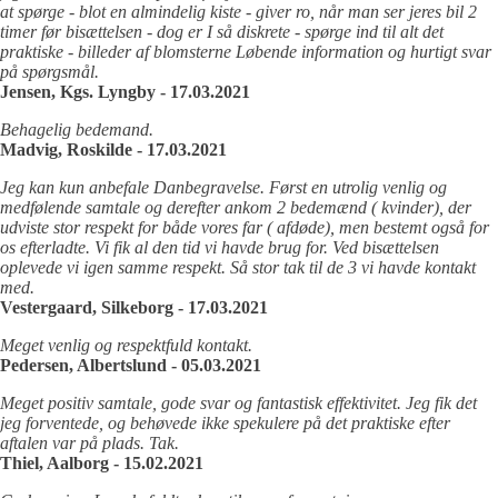
at spørge - blot en almindelig kiste - giver ro, når man ser jeres bil 2
timer før bisættelsen - dog er I så diskrete - spørge ind til alt det
praktiske - billeder af blomsterne Løbende information og hurtigt svar
på spørgsmål.
Jensen, Kgs. Lyngby - 17.03.2021
Behagelig bedemand.
Madvig, Roskilde - 17.03.2021
Jeg kan kun anbefale Danbegravelse. Først en utrolig venlig og
medfølende samtale og derefter ankom 2 bedemænd ( kvinder), der
udviste stor respekt for både vores far ( afdøde), men bestemt også for
os efterladte. Vi fik al den tid vi havde brug for. Ved bisættelsen
oplevede vi igen samme respekt. Så stor tak til de 3 vi havde kontakt
med.
Vestergaard, Silkeborg - 17.03.2021
Meget venlig og respektfuld kontakt.
Pedersen, Albertslund - 05.03.2021
Meget positiv samtale, gode svar og fantastisk effektivitet. Jeg fik det
jeg forventede, og behøvede ikke spekulere på det praktiske efter
aftalen var på plads. Tak.
Thiel, Aalborg - 15.02.2021