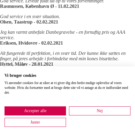
God service. Levede fuldt ud op til vores forventninger.
Rasmussen, København Ø - 11.02.2021
God service i en svær situation.
Olsen, Taastrup - 02.02.2021
Jeg kan varmt anbefale Danbegravelse - en fornuftig pris og AAA
service.
Eriksen, Hvidovre - 02.02.2021
Alt fungerede til perfektion, i en svær tid. Der kunne ikke sættes en
finger, på jeres arbejde i forbindelse med min kones bisættelse.
Hyttel, Måløv - 28.01.2021
Jeg var meget tilfreds og jeg fik en rigtig go og fin betjening. Og altid
Vi bruger cookies
en rar og høflig betjening når jeg ringede . Og jeg vil i sær rose den
Vi anvender cookies for at sikre at vi giver dig den bedst mulige oplevelse af vores
søde herre Jesper som både hentede min mor på plejehjemmet og
website. Hvis du fortsætter med at bruge dette site vil vi antage at du er indforstået med
kørte den sidste tur fra kirken . Fuldt profesionelle så jeg vil helt klart
det.
anbefale Danbegravelse.
Egholm, Herlev - 28.01.2021
Accepter alle
Nej
Danbegravelse - samme service - mindre pris. Intet at sætte fingeren
på. Kan kun anbefale, og vil bruge Danbegravelse igen.
Juster
Rasmussen, Horsens - 28.01.2021
Fair pris, god service, pålideligt.