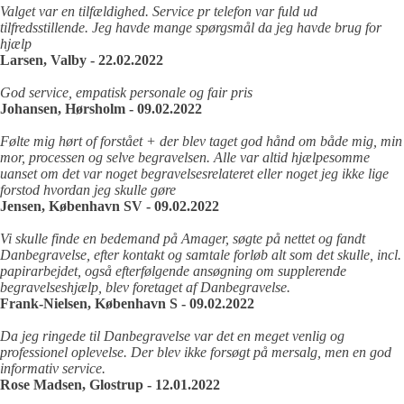
Valget var en tilfældighed. Service pr telefon var fuld ud
tilfredsstillende. Jeg havde mange spørgsmål da jeg havde brug for
hjælp
Larsen, Valby - 22.02.2022
God service, empatisk personale og fair pris
Johansen, Hørsholm - 09.02.2022
Følte mig hørt of forstået + der blev taget god hånd om både mig, min
mor, processen og selve begravelsen. Alle var altid hjælpesomme
uanset om det var noget begravelsesrelateret eller noget jeg ikke lige
forstod hvordan jeg skulle gøre
Jensen, København SV - 09.02.2022
Vi skulle finde en bedemand på Amager, søgte på nettet og fandt
Danbegravelse, efter kontakt og samtale forløb alt som det skulle, incl.
papirarbejdet, også efterfølgende ansøgning om supplerende
begravelseshjælp, blev foretaget af Danbegravelse.
Frank-Nielsen, København S - 09.02.2022
Da jeg ringede til Danbegravelse var det en meget venlig og
professionel oplevelse. Der blev ikke forsøgt på mersalg, men en god
informativ service.
Rose Madsen, Glostrup - 12.01.2022