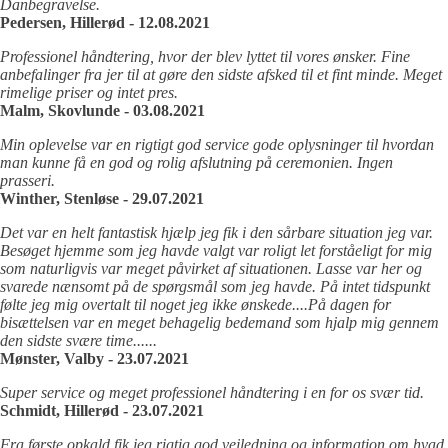
Danbegravelse.
Pedersen, Hillerød - 12.08.2021
Professionel håndtering, hvor der blev lyttet til vores ønsker. Fine
anbefalinger fra jer til at gøre den sidste afsked til et fint minde. Meget
rimelige priser og intet pres.
Malm, Skovlunde - 03.08.2021
Min oplevelse var en rigtigt god service gode oplysninger til hvordan
man kunne få en god og rolig afslutning på ceremonien. Ingen
prasseri.
Winther, Stenløse - 29.07.2021
Det var en helt fantastisk hjælp jeg fik i den sårbare situation jeg var.
Besøget hjemme som jeg havde valgt var roligt let forståeligt for mig
som naturligvis var meget påvirket af situationen. Lasse var her og
svarede nænsomt på de spørgsmål som jeg havde. På intet tidspunkt
følte jeg mig overtalt til noget jeg ikke ønskede....På dagen for
bisættelsen var en meget behagelig bedemand som hjalp mig gennem
den sidste svære time......
Mønster, Valby - 23.07.2021
Super service og meget professionel håndtering i en for os svær tid.
Schmidt, Hillerød - 23.07.2021
Fra første opkald fik jeg rigtig god vejledning og information om hvad