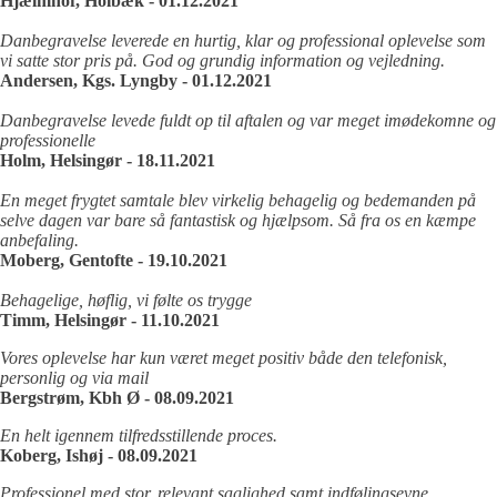
Hjælmhof, Holbæk - 01.12.2021
Danbegravelse leverede en hurtig, klar og professional oplevelse som
vi satte stor pris på. God og grundig information og vejledning.
Andersen, Kgs. Lyngby - 01.12.2021
Danbegravelse levede fuldt op til aftalen og var meget imødekomne og
professionelle
Holm, Helsingør - 18.11.2021
En meget frygtet samtale blev virkelig behagelig og bedemanden på
selve dagen var bare så fantastisk og hjælpsom. Så fra os en kæmpe
anbefaling.
Moberg, Gentofte - 19.10.2021
Behagelige, høflig, vi følte os trygge
Timm, Helsingør - 11.10.2021
Vores oplevelse har kun været meget positiv både den telefonisk,
personlig og via mail
Bergstrøm, Kbh Ø - 08.09.2021
En helt igennem tilfredsstillende proces.
Koberg, Ishøj - 08.09.2021
Professionel med stor, relevant saglighed samt indfølingsevne.