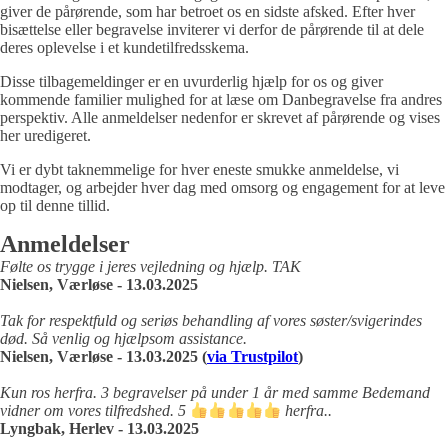
giver de pårørende, som har betroet os en sidste afsked. Efter hver
bisættelse eller begravelse inviterer vi derfor de pårørende til at dele
deres oplevelse i et kundetilfredsskema.
Disse tilbagemeldinger er en uvurderlig hjælp for os og giver
kommende familier mulighed for at læse om Danbegravelse fra andres
perspektiv. Alle anmeldelser nedenfor er skrevet af pårørende og vises
her uredigeret.
Vi er dybt taknemmelige for hver eneste smukke anmeldelse, vi
modtager, og arbejder hver dag med omsorg og engagement for at leve
op til denne tillid.
Anmeldelser
Følte os trygge i jeres vejledning og hjælp. TAK
Nielsen, Værløse - 13.03.2025
Tak for respektfuld og seriøs behandling af vores søster/svigerindes
død. Så venlig og hjælpsom assistance.
Nielsen, Værløse - 13.03.2025 (
via Trustpilot
)
Kun ros herfra. 3 begravelser på under 1 år med samme Bedemand
vidner om vores tilfredshed. 5
herfra..
Lyngbak, Herlev - 13.03.2025