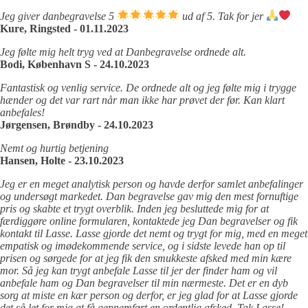
Jeg giver danbegravelse 5
ud af 5. Tak for jer
Kure, Ringsted - 01.11.2023
Jeg følte mig helt tryg ved at Danbegravelse ordnede alt.
Bodi, København S - 24.10.2023
Fantastisk og venlig service. De ordnede alt og jeg følte mig i trygge
hænder og det var rart når man ikke har prøvet der før. Kan klart
anbefales!
Jørgensen, Brøndby - 24.10.2023
Nemt og hurtig betjening
Hansen, Holte - 23.10.2023
Jeg er en meget analytisk person og havde derfor samlet anbefalinger
og undersøgt markedet. Dan begravelse gav mig den mest fornuftige
pris og skabte et trygt overblik. Inden jeg besluttede mig for at
færdiggøre online formularen, kontaktede jeg Dan begravelser og fik
kontakt til Lasse. Lasse gjorde det nemt og trygt for mig, med en meget
empatisk og imødekommende service, og i sidste levede han op til
prisen og sørgede for at jeg fik den smukkeste afsked med min kære
mor. Så jeg kan trygt anbefale Lasse til jer der finder ham og vil
anbefale ham og Dan begravelser til min nærmeste. Det er en dyb
sorg at miste en kær person og derfor, er jeg glad for at Lasse gjorde
det så let for mig at få gennemført en ordentlig afsked. Tak Lasse!