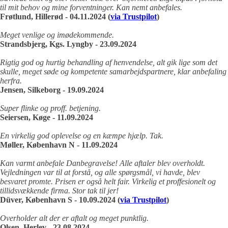
til mit behov og mine forventninger. Kan nemt anbefales.
Frøtlund, Hillerød - 04.11.2024 (
via Trustpilot
)
Meget venlige og imødekommende.
Strandsbjerg, Kgs. Lyngby - 23.09.2024
Rigtig god og hurtig behandling af henvendelse, alt gik lige som det
skulle, meget søde og kompetente samarbejdspartnere, klar anbefaling
herfra.
Jensen, Silkeborg - 19.09.2024
Super flinke og proff. betjening.
Seiersen, Køge - 11.09.2024
En virkelig god oplevelse og en kæmpe hjælp. Tak.
Møller, København N - 11.09.2024
Kan varmt anbefale Danbegravelse!
Alle aftaler blev overholdt.
Vejledningen var til at forstå, og alle spørgsmål, vi havde, blev
besvaret promte.
Prisen er også helt fair.
Virkelig et proffesionelt og
tillidsvækkende firma.
Stor tak til jer!
Düver, København S - 10.09.2024 (
via Trustpilot
)
Overholder alt der er aftalt og meget punktlig.
Olsen, Herlev - 23.08.2024