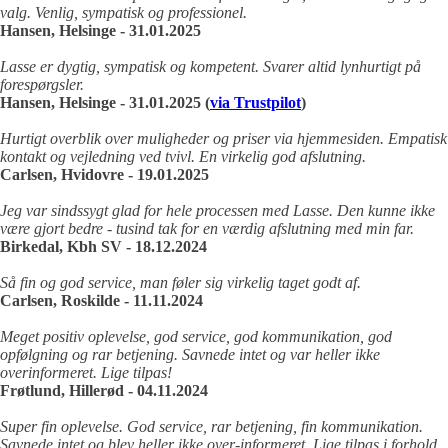
valg. Venlig, sympatisk og professionel.
Hansen, Helsinge - 31.01.2025
Lasse er dygtig, sympatisk og kompetent. Svarer altid lynhurtigt på
forespørgsler.
Hansen, Helsinge - 31.01.2025 (
via Trustpilot
)
Hurtigt overblik over muligheder og priser via hjemmesiden. Empatisk
kontakt og vejledning ved tvivl. En virkelig god afslutning.
Carlsen, Hvidovre - 19.01.2025
Jeg var sindssygt glad for hele processen med Lasse. Den kunne ikke
være gjort bedre - tusind tak for en værdig afslutning med min far.
Birkedal, Kbh SV - 18.12.2024
Så fin og god service, man føler sig virkelig taget godt af.
Carlsen, Roskilde - 11.11.2024
Meget positiv oplevelse, god service, god kommunikation, god
opfølgning og rar betjening. Savnede intet og var heller ikke
overinformeret. Lige tilpas!
Frøtlund, Hillerød - 04.11.2024
Super fin oplevelse. God service, rar betjening, fin kommunikation.
Savnede intet og blev heller ikke over-informeret. Lige tilpas i forhold