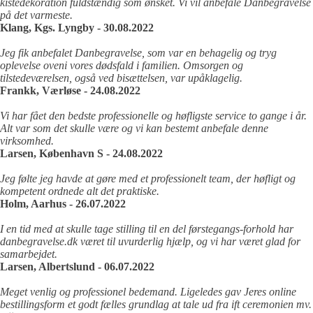
kistedekoration fuldstændig som ønsket. Vi vil anbefale Danbegravelse
på det varmeste.
Klang, Kgs. Lyngby - 30.08.2022
Jeg fik anbefalet Danbegravelse, som var en behagelig og tryg
oplevelse oveni vores dødsfald i familien. Omsorgen og
tilstedeværelsen, også ved bisættelsen, var upåklagelig.
Frankk, Værløse - 24.08.2022
Vi har fået den bedste professionelle og høfligste service to gange i år.
Alt var som det skulle være og vi kan bestemt anbefale denne
virksomhed.
Larsen, København S - 24.08.2022
Jeg følte jeg havde at gøre med et professionelt team, der høfligt og
kompetent ordnede alt det praktiske.
Holm, Aarhus - 26.07.2022
I en tid med at skulle tage stilling til en del førstegangs-forhold har
danbegravelse.dk været til uvurderlig hjælp, og vi har været glad for
samarbejdet.
Larsen, Albertslund - 06.07.2022
Meget venlig og professionel bedemand. Ligeledes gav Jeres online
bestillingsform et godt fælles grundlag at tale ud fra ift ceremonien mv.