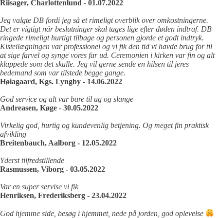
Riisager, Charlottenlund - 01.07.2022
Jeg valgte DB fordi jeg så et rimeligt overblik over omkostningerne.
Det er vigtigt når beslutninger skal tages lige efter døden indtraf. DB
ringede rimeligt hurtigt tilbage og personen gjorde et godt indtryk.
Kisteilægningen var professionel og vi fik den tid vi havde brug for til
at sige farvel og synge vores far ud. Ceremonien i kirken var fin og alt
klappede som det skulle. Jeg vil gerne sende en hilsen til jeres
bedemand som var tilstede begge gange.
Høiagaard, Kgs. Lyngby - 14.06.2022
God service og alt var bare til ug og slange
Andreasen, Køge - 30.05.2022
Virkelig god, hurtig og kundevenlig betjening. Og meget fin praktisk
afvikling
Breitenbauch, Aalborg - 12.05.2022
Yderst tilfredstillende
Rasmussen, Viborg - 03.05.2022
Var en super servise vi fik
Henriksen, Frederiksberg - 23.04.2022
God hjemme side, besøg i hjemmet, nede på jorden, god oplevelse