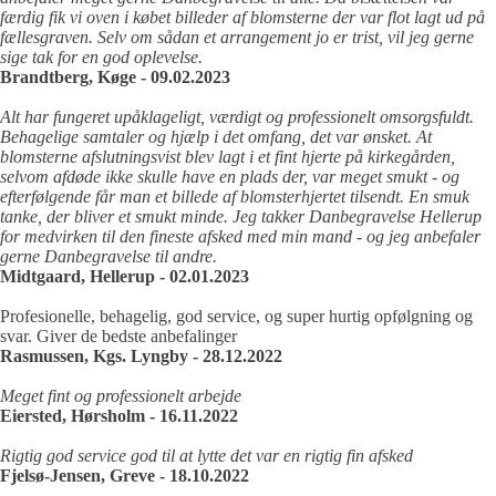
færdig fik vi oven i købet billeder af blomsterne der var flot lagt ud på
fællesgraven. Selv om sådan et arrangement jo er trist, vil jeg gerne
sige tak for en god oplevelse.
Brandtberg, Køge - 09.02.2023
Alt har fungeret upåklageligt, værdigt og professionelt omsorgsfuldt.
Behagelige samtaler og hjælp i det omfang, det var ønsket. At
blomsterne afslutningsvist blev lagt i et fint hjerte på kirkegården,
selvom afdøde ikke skulle have en plads der, var meget smukt - og
efterfølgende får man et billede af blomsterhjertet tilsendt. En smuk
tanke, der bliver et smukt minde. Jeg takker Danbegravelse Hellerup
for medvirken til den fineste afsked med min mand - og jeg anbefaler
gerne Danbegravelse til andre.
Midtgaard, Hellerup - 02.01.2023
Profesionelle, behagelig, god service, og super hurtig opfølgning og
svar. Giver de bedste anbefalinger
Rasmussen, Kgs. Lyngby - 28.12.2022
Meget fint og professionelt arbejde
Eiersted, Hørsholm - 16.11.2022
Rigtig god service god til at lytte det var en rigtig fin afsked
Fjelsø-Jensen, Greve - 18.10.2022