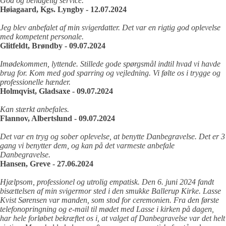
God og behagelig service.
Høiagaard, Kgs. Lyngby - 12.07.2024
Jeg blev anbefalet af min svigerdatter. Det var en rigtig god oplevelse
med kompetent personale.
Glitfeldt, Brøndby - 09.07.2024
Imødekommen, lyttende. Stillede gode spørgsmål indtil hvad vi havde
brug for. Kom med god sparring og vejledning. Vi følte os i trygge og
professionelle hænder.
Holmqvist, Gladsaxe - 09.07.2024
Kan stærkt anbefales.
Flannov, Albertslund - 09.07.2024
Det var en tryg og sober oplevelse, at benytte Danbegravelse. Det er 3
gang vi benytter dem, og kan på det varmeste anbefale
Danbegravelse.
Hansen, Greve - 27.06.2024
Hjælpsom, professionel og utrolig empatisk. Den 6. juni 2024 fandt
bisættelsen af min svigermor sted i den smukke Ballerup Kirke. Lasse
Kvist Sørensen var manden, som stod for ceremonien. Fra den første
telefonopringning og e-mail til mødet med Lasse i kirken på dagen,
har hele forløbet bekræftet os i, at valget af Danbegravelse var det helt