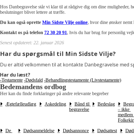
Hos Danbegravelse står vi klar til at rådgive dig om dine muligheder, he
beslutninger bliver lettere at træffe.
Du kan også oprette
Min Sidste Vilje online
, hvor dine ønsker nemt
Kontakt os på telefon
72 30 20 91
, hvis du har brug for personlig vej
Senest opdateret: 22. januar 2026
Har du spørgsmål til Min Sidste Vilje?
Du er altid velkommen til at kontakte Danbegravelse med spø
Har du læst?
-Testamente
-Dødsfald
-Behandlingstestamente (Livstestamente)
Bedemandens ordbog
Her kan du finde forklaringer på andre relevante begreber
Ægtefælleudlæg
Askedeling
Bånd til 
Bedeslag
Begra
begravelse
– ikke 
medlem a
Folkeki
De 
Dødsanmeldelse
Dødsannonce
Dødsattest
Døds