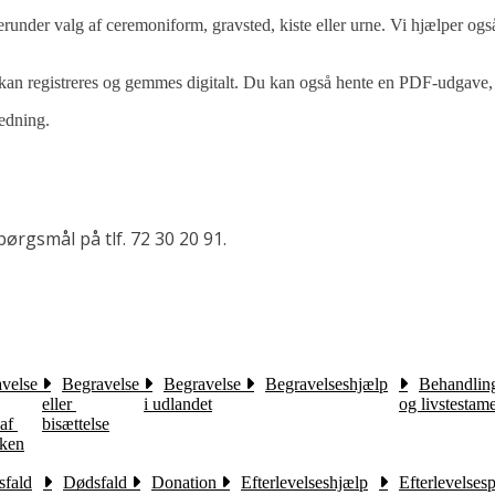
runder valg af ceremoniform, gravsted, kiste eller urne. Vi hjælper også
 kan registreres og gemmes digitalt. Du kan også hente en PDF-udgave,
ledning.
rgsmål på tlf. 72 30 20 91.
velse 
Begravelse 
Begravelse 
Begravelseshjælp
Behandling
eller 
i udlandet
og livstestam
f 
bisættelse
rken
fald
Dødsfald 
Donation 
Efterlevelseshjælp
Efterlevelses