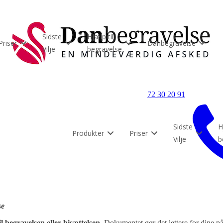
Sidste
Hjælp til
Priser
Danbegravelse
Vilje
begravelse
72 30 20 91
Sidste
H
Produkter
Priser
Vilje
b
se
l begravelsen eller bisættelsen
. Dokumentet gør det lettere for dine på