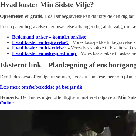
Hvad koster Min Sidste Vilje?
Oprettelsen er gratis
. Hos Danbegravelse kan du udfylde den digitalt 
Prisen på en begravelse eller bisættelse afhænger dog af de valg, du træf
Bedemand priser – komplet prisliste
Hvad koster en begravelse?
- Vores basispakke til begravelse ko
Hvad koster en bisættelse?
- Vores basispakke til bisættelse kost
Hvad koster en askespredning?
- Vores basispakke til askespre
Eksternt link – Planlægning af ens bortgan
Der findes også offentlige ressourcer, hvor du kan læse mere om planl
Læs mere om forberedelse på borger.dk
Bemærk:
Der findes ingen offentligt administreret udgave af
Min Sids
Online
.