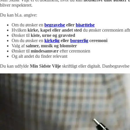
bliver respekteret.
Du kan bl.a. angive:
Om du ønsker en
begravelse
eller
bisættelse
Hvilken
kirke, kapel eller andet sted
du ønsker ceremonien afh
Ønsker til
kiste, urne og gravsted
Om du ønsker en
kirkelig
eller
borgerlig
ceremoni
Valg af
salmer, musik og blomster
Ønsker til
mindesamvær
efter ceremonien
Og alt andet du finder relevant
Du kan udfylde
Min Sidste Vilje
skriftligt eller digitalt. Danbegravels