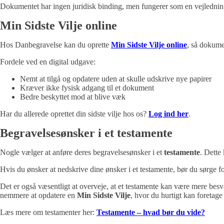
Dokumentet har ingen juridisk binding, men fungerer som en vejlednin
Min Sidste Vilje online
Hos Danbegravelse kan du oprette
Min Sidste Vilje online
, så dokumen
Fordele ved en digital udgave:
Nemt at tilgå og opdatere uden at skulle udskrive nye papirer
Kræver ikke fysisk adgang til et dokument
Bedre beskyttet mod at blive væk
Har du allerede oprettet din sidste vilje hos os?
Log ind her
.
Begravelsesønsker i et testamente
Nogle vælger at anføre deres begravelsesønsker i et
testamente
. Dette
Hvis du ønsker at nedskrive dine ønsker i et testamente, bør du sørge f
Det er også væsentligt at overveje, at et testamente kan være mere besvæ
nemmere at opdatere en
Min Sidste Vilje
, hvor du hurtigt kan foretage 
Læs mere om testamenter her:
Testamente – hvad bør du vide?