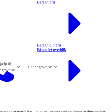
Beregn pris
Beregn din pris
Få samlet overblik
jælp til
Danbegravelse
egravelse
rørende at træffe beslutninger i en svær tid og sikrer, at dine ønsker