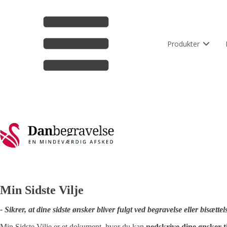
Produkter
Min Sidste Vilje
- Sikrer, at dine sidste ønsker bliver fulgt ved begravelse eller bisættel
Min Sidste Vilje er et dokument, hvor du kan
nedskrive dine ønsker ti