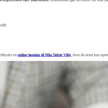
oldt
e tilbyder en
online løsning til Min Sidste Vilje
, hvor du nemt kan opret