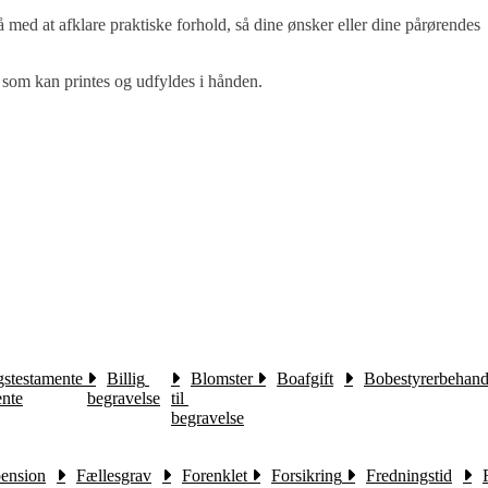
 med at afklare praktiske forhold, så dine ønsker eller dine pårørendes
 som kan printes og udfyldes i hånden.
stestamente 
Billig 
Blomster 
Boafgift
Bobestyrerbehand
ente
begravelse
til 
begravelse
pension
Fællesgrav
Forenklet 
Forsikring 
Fredningstid