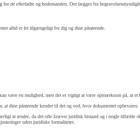
g for de efterladte og bedemanden. Der lægges fra begravelsesmyndighe
tet altid er let tilgængeligt for dig og dine pårørende.
 kan være en mulighed, men det er vigtigt at være opmærksom på, at et tes
or, at dine pårørende kender til det og ved, hvor dokumentet opbevares.
rligt at ændre, da det ofte kræver juridisk bistand og i nogle tilfælde s
justeringer uden juridiske formaliteter.