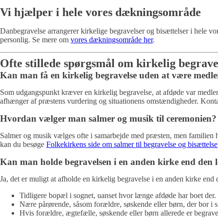
Vi hjælper i hele vores dækningsområde
Danbegravelse arrangerer kirkelige begravelser og bisættelser i hele v
personlig. Se mere om
vores dækningsområde her
.
Ofte stillede spørgsmål
om kirkelig begrave
Kan man få en kirkelig begravelse uden at være medl
Som udgangspunkt kræver en kirkelig begravelse, at afdøde var medlem 
afhænger af præstens vurdering og situationens omstændigheder. Konta
Hvordan vælger man salmer og musik til ceremonien?
Salmer og musik vælges ofte i samarbejde med præsten, men familien ha
kan du besøge
Folkekirkens side om salmer til begravelse og bisættelse
Kan man holde begravelsen i en anden kirke end den 
Ja, det er muligt at afholde en kirkelig begravelse i en anden kirke end 
Tidligere bopæl i sognet, uanset hvor længe afdøde har boet der.
Nære pårørende, såsom forældre, søskende eller børn, der bor i s
Hvis forældre, ægtefælle, søskende eller børn allerede er begrave