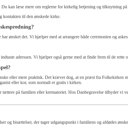
g. Du kan læse mere om reglerne for kirkelig betjening og tilknytning p
 kontakten til den ønskede kirke.
askespredning?
øde har ønsket det. Vi hjælper med at arrangere både ceremonien og ask
indtaste adressen. Vi hjælper også gerne med at finde frem til de rette 
apel?
ns ønske eller mere praktisk. Det kræver dog, at en præst fra Folkekirke
nist eller kor, som normalt er gratis i kirken.
r tættere på familien eller krematoriet. Hos Danbegravelse tilbyder vi 
 og bisættelser, der tager udgangspunkt i familiens og afdødes ønsker. V