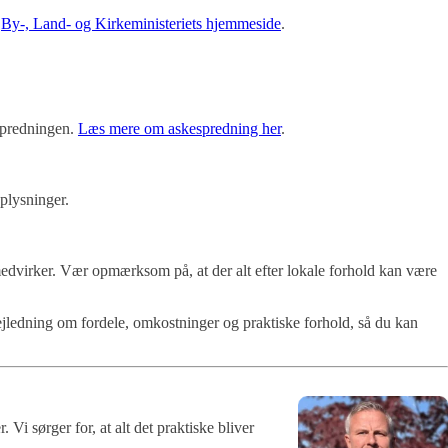
å
By-, Land- og Kirkeministeriets hjemmeside
.
espredningen.
Læs mere om askespredning her
.
oplysninger.
n medvirker. Vær opmærksom på, at der alt efter lokale forhold kan være
vejledning om fordele, omkostninger og praktiske forhold, så du kan
i sørger for, at alt det praktiske bliver