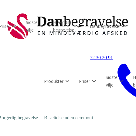
Sidste
Hjælp til
Priser
Danbegravelse
Vilje
begravelse
72 30 20 91
Sidste
H
Produkter
Priser
Vilje
b
Borgerlig begravelse
Bisættelse uden ceremoni