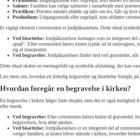
Præludium:
Indgangsmusik eller orgelspil, som skaber en stemni
Salmer:
Familien kan vælge salmerne i samarbejde med præsten
Prædiken:
Præsten mindes afdøde og taler om tro, håb og livet 
Postludium:
Udgangsmusik eller orgelspil, som afslutter cerem
Et vigtigt element i ceremonien er jordpåkastelsen. Dette ritual symbolis
Ved bisættelse:
Jordpåkastelsen foretages som en integreret del a
opstå". Efter ceremonien bæres kisten typisk ud til rustvognen, so
sig af transporten.
Ved begravelse:
Jordpåkastelsen finder sted ved gravstedet, når 
Dette ritual skaber en meningsfuld og symbolsk afslutning, der kan være t
Læs mere om, hvordan en kirkelig begravelse og bisættelse foregår, på
Hvordan foregår en begravelse i kirken?
En begravelse i kirken følger faste ritualer, men der er også mulighed f
eller musik.
Ved begravelse:
Efter ceremonien bæres kisten til gravstedet, 
begravelsen, hvis dette ønskes.
Ved bisættelse:
Jordpåkastelsen er en integreret del af ceremonien
vælger familien, at kisten bliver stående i kirken, hvorefter bed