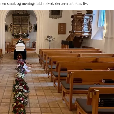
ve en smuk og meningsfuld afsked, der ærer afdødes liv.