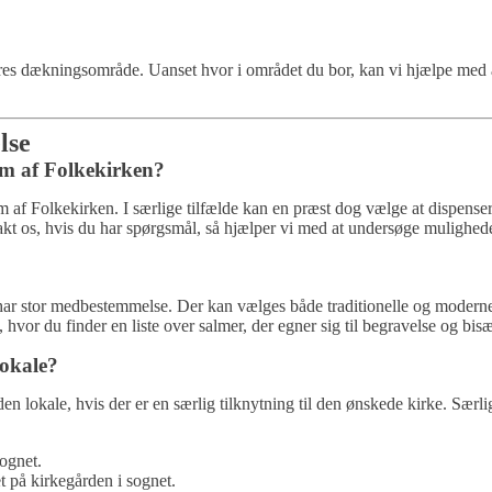
ores dækningsområde. Uanset hvor i området du bor, kan vi hjælpe med at
lse
em af Folkekirken?
af Folkekirken. I særlige tilfælde kan en præst dog vælge at dispense
kt os, hvis du har spørgsmål, så hjælper vi med at undersøge mulighed
r stor medbestemmelse. Der kan vælges både traditionelle og moderne sa
, hvor du finder en liste over salmer, der egner sig til begravelse og bisæ
lokale?
den lokale, hvis der er en særlig tilknytning til den ønskede kirke. Særl
ognet.
t på kirkegården i sognet.