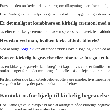
Præsten i den ønskede kirke vurderer, om tilknytningen er tilstrækkeli
Hos Danbegravelse hjælper vi gerne med at undersøge mulighederne og
Er det muligt at kombinere en kirkelig ceremoni med 
Ja, efter en kirkelig ceremoni kan asken spredes over havet, hvis afd
Hvordan ved man, hvilken kirke afdøde tilhørte?
Ved at bruge
Sogn.dk
kan du finde afdødes lokale sogn og kirke ved at 
Kan en kirkelig begravelse eller bisættelse foregå i et k
Ja, en kirkelig begravelse kan foregå i et kapel, hvis dette er familie
omkostninger forbundet med brug af kapellet, såsom leje, honorar til orga
På den anden side kan kørselsbehovet ofte være mindre, hvis kapellet e
vælge den løsning, der passer bedst til dine behov.
Kontakt os for hjælp til kirkelig begravelse
Hos Danbegravelse hjælper vi med at arrangere både kirkelige begravelser
håndteret med respekt og professionalisme.