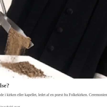
lse?
 i kirken eller kapellet, ledet af en præst fra Folkekirken. Ceremonien 