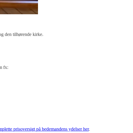
og den tilhørende kirke.
m fx:
plette prisoversigt på bedemandens ydelser her
.