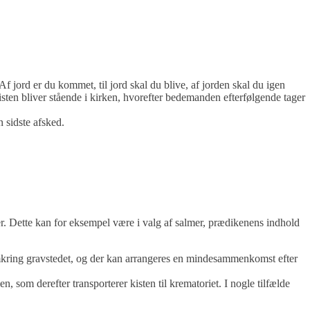
f jord er du kommet, til jord skal du blive, af jorden skal du igen
kisten bliver stående i kirken, hvorefter bedemanden efterfølgende tager
n sidste afsked.
ker. Dette kan for eksempel være i valg af salmer, prædikenens indhold
 omkring gravstedet, og der kan arrangeres en mindesammenkomst efter
n, som derefter transporterer kisten til krematoriet. I nogle tilfælde