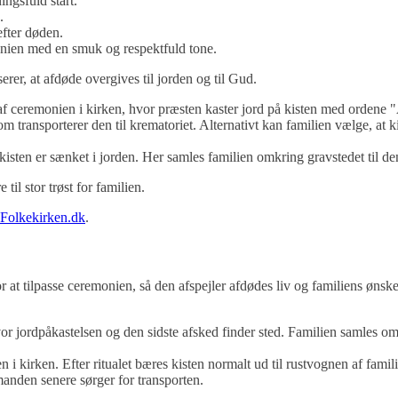
ngsfuld start.
.
efter døden.
onien med en smuk og respektfuld tone.
erer, at afdøde overgives til jorden og til Gud.
f ceremonien i kirken, hvor præsten kaster jord på kisten med ordene "A
m transporterer den til krematoriet. Alternativt kan familien vælge, at 
kisten er sænket i jorden. Her samles familien omkring gravstedet til de
il stor trøst for familien.
Folkekirken.dk
.
or at tilpasse ceremonien, så den afspejler afdødes liv og familiens øns
hvor jordpåkastelsen og den sidste afsked finder sted. Familien samles
 i kirken. Efter ritualet bæres kisten normalt ud til rustvognen af familie
emanden senere sørger for transporten.