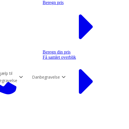
Beregn pris
Beregn din pris
Få samlet overblik
jælp til
Danbegravelse
egravelse