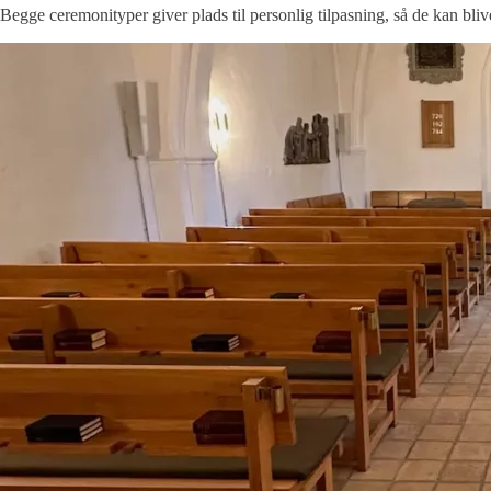
Begge ceremonityper giver plads til personlig tilpasning, så de kan bli