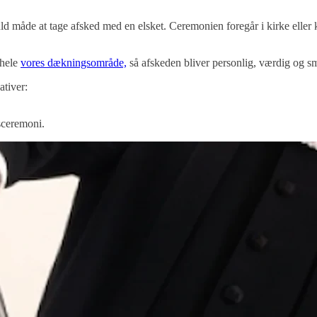
uld måde at tage afsked med en elsket. Ceremonien foregår i kirke eller
 hele
vores dækningsområde,
så afskeden bliver personlig, værdig og s
ativer:
sceremoni.