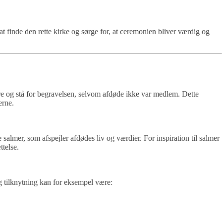
 finde den rette kirke og sørge for, at ceremonien bliver værdig og
re og stå for begravelsen, selvom afdøde ikke var medlem. Dette
erne.
lmer, som afspejler afdødes liv og værdier. For inspiration til salmer
ttelse.
ig tilknytning kan for eksempel være: