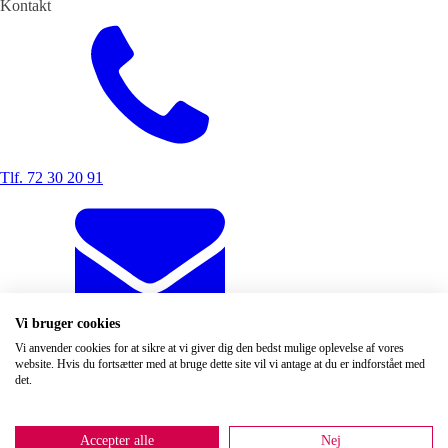
Kontakt
Tlf. 72 30 20 91
Vi bruger cookies
Vi anvender cookies for at sikre at vi giver dig den bedst mulige oplevelse af vores
info@danbegravelse.dk
website. Hvis du fortsætter med at bruge dette site vil vi antage at du er indforstået med
Adresse
det.
Hovedkontor og administration
Vandtårnsvej 62A, st.
2860 Søborg
(Ny adresse)
Accepter alle
Nej