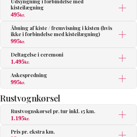
Udsyngning i forbindelse med
kisteilægning
495
kr.
Åbning af kiste / fremvisning i kisten (hvis
ikke i forbindelse med kisteilægning)
995
kr.
Deltagelse i ceremoni
1.495
kr.
Askespredning
995
kr.
Rustvognkørsel
Rustvognskørsel pr. tur inkl. 15 km.
1.195
kr.
Pris pr. ekstra km.