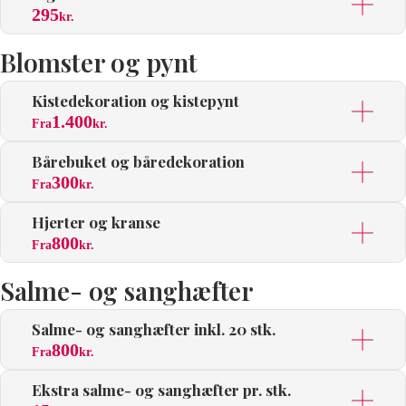
295
kr.
Blomster og pynt
Kistedekoration og kistepynt
1.400
Fra
kr.
Bårebuket og båredekoration
300
Fra
kr.
Hjerter og kranse
800
Fra
kr.
Salme- og sanghæfter
Salme- og sanghæfter inkl. 20 stk.
800
Fra
kr.
Ekstra salme- og sanghæfter pr. stk.