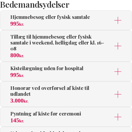
Bedemandsydelser
Hjemmebesøg eller fysisk samtale
995
kr.
Tillæg til hjemmebesøg eller fysisk
samtale i weekend, helligdag eller kl. 16-
08
800
kr.
Kisteilægning uden for hospital
995
kr.
Honorar ved overførsel af kiste til
udlandet
3.000
kr.
Pyntning af kiste før ceremoni
145
kr.