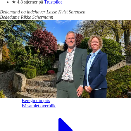
★ 4,8 stjerner på
Trustpilot
Bedemand og indehaver Lasse Kvist Sørensen
Bededame Rikke Schermann
Beregn din pris
Få samlet overblik