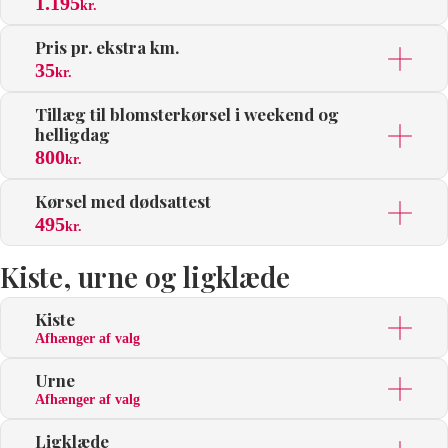
1.195
kr.
Pris pr. ekstra km.
35
kr.
Tillæg til blomsterkørsel i weekend og
helligdag
800
kr.
Kørsel med dødsattest
495
kr.
Kiste, urne og ligklæde
Kiste
Afhænger af valg
Urne
Afhænger af valg
Ligklæde